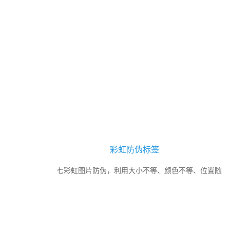
彩虹防伪标签
七彩虹图片防伪，利用大小不等、颜色不等、位置随
机、数量可调的彩色圆，构成一幅图片。
美丽圆圈的大小、颜色、数量、位置样样随机，容易鉴